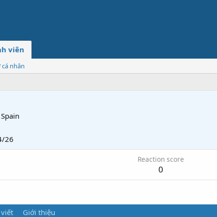
h viên
ơ cá nhân
Spain
4/26
Reaction score
0
 viết
Giới thiệu