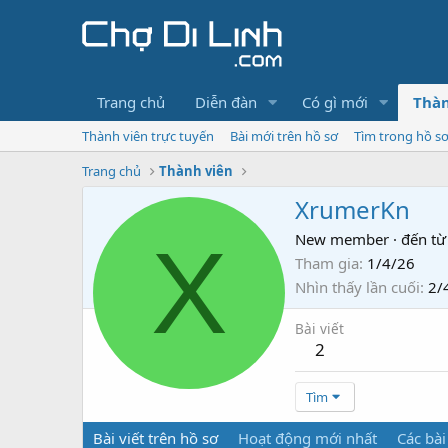
Trang chủ
Diễn đàn
Có gì mới
Thàn
Thành viên trực tuyến
Bài mới trên hồ sơ
Tìm trong hồ s
Trang chủ
Thành viên
XrumerKn
X
New member
·
đến từ
Tham gia
1/4/26
Nhìn thấy lần cuối
2/
Bài viết
2
Tìm
Bài viết trên hồ sơ
Hoạt động mới nhất
Các bài