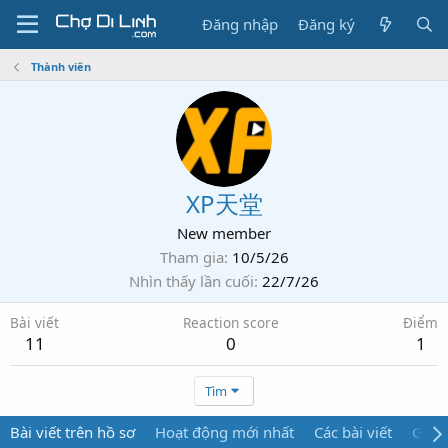
Đăng nhập
Đăng ký
Thành viên
XP天堂
New member
Tham gia
10/5/26
Nhìn thấy lần cuối
22/7/26
Bài viết
Reaction score
Điểm
11
0
1
Tìm
Bài viết trên hồ sơ
Hoạt động mới nhất
Các bài viết
Giới 