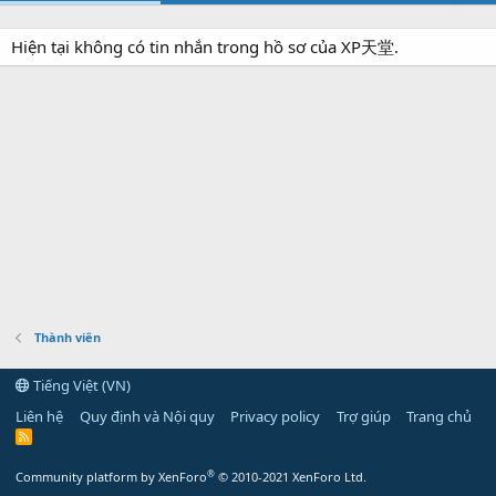
Hiện tại không có tin nhắn trong hồ sơ của XP天堂.
Thành viên
Tiếng Việt (VN)
Liên hệ
Quy định và Nội quy
Privacy policy
Trợ giúp
Trang chủ
R
S
S
®
Community platform by XenForo
© 2010-2021 XenForo Ltd.