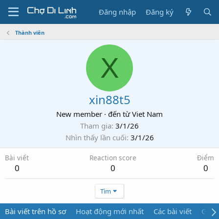
Đăng nhập
Đăng ký
Thành viên
X
xin88t5
New member
·
đến từ
Viet Nam
Tham gia
3/1/26
Nhìn thấy lần cuối
3/1/26
Bài viết
Reaction score
Điểm
0
0
0
Tìm
Bài viết trên hồ sơ
Hoạt động mới nhất
Các bài viết
Giới 