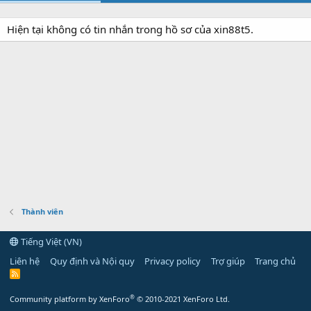
Hiện tại không có tin nhắn trong hồ sơ của xin88t5.
Thành viên
Tiếng Việt (VN)
Liên hệ
Quy định và Nội quy
Privacy policy
Trợ giúp
Trang chủ
R
S
S
®
Community platform by XenForo
© 2010-2021 XenForo Ltd.