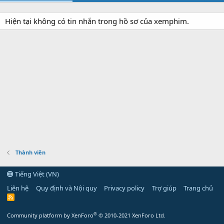
Hiện tại không có tin nhắn trong hồ sơ của xemphim.
Thành viên
Tiếng Việt (VN)
Liên hệ
Quy định và Nội quy
Privacy policy
Trợ giúp
Trang chủ
R
S
S
®
Community platform by XenForo
© 2010-2021 XenForo Ltd.