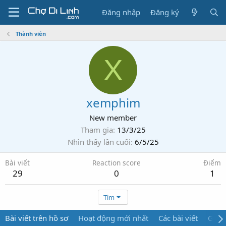
Đăng nhập
Đăng ký
Thành viên
X
xemphim
New member
Tham gia
13/3/25
Nhìn thấy lần cuối
6/5/25
Bài viết
Reaction score
Điểm
29
0
1
Tìm
Bài viết trên hồ sơ
Hoạt động mới nhất
Các bài viết
Giới 