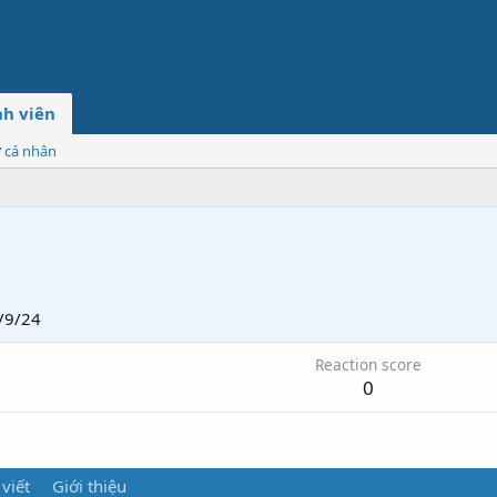
h viên
ơ cá nhân
/9/24
Reaction score
0
 viết
Giới thiệu