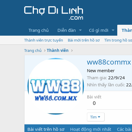
Trang chủ
Diễn đàn
Có gì mới
Thàn
Thành viên trực tuyến
Bài mới trên hồ sơ
Tìm trong hồ s
Trang chủ
Thành viên
ww88commx
New member
Tham gia
22/9/24
Nhìn thấy lần cuối
22
Bài viết
0
Tìm
Bài viết trên hồ sơ
Hoạt động mới nhất
Các bài