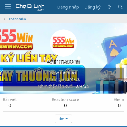
Đăng nhập
Đăng ký
Thành viên
winnvcom
New member
Tham gia
3/4/26
Nhìn thấy lần cuối
3/4/26
Bài viết
Reaction score
Điểm
0
0
0
Tìm