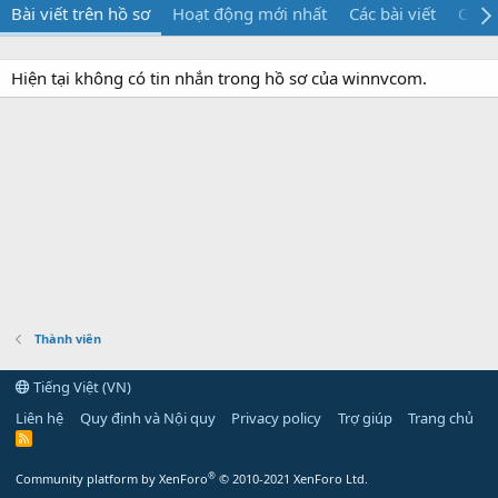
Bài viết trên hồ sơ
Hoạt động mới nhất
Các bài viết
Giới 
Hiện tại không có tin nhắn trong hồ sơ của winnvcom.
Thành viên
Tiếng Việt (VN)
Liên hệ
Quy định và Nội quy
Privacy policy
Trợ giúp
Trang chủ
R
S
S
®
Community platform by XenForo
© 2010-2021 XenForo Ltd.