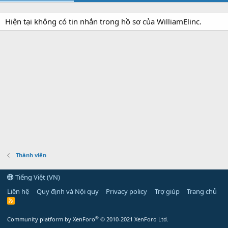
Hiện tại không có tin nhắn trong hồ sơ của WilliamElinc.
Thành viên
Tiếng Việt (VN)
Liên hệ
Quy định và Nội quy
Privacy policy
Trợ giúp
Trang chủ
R
S
S
®
Community platform by XenForo
© 2010-2021 XenForo Ltd.