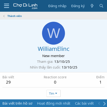
Đăng nhập
Đăng ký
Thành viên
W
WilliamElinc
New member
Tham gia
13/10/25
Nhìn thấy lần cuối
13/10/25
Bài viết
Reaction score
Điểm
29
0
1
Tìm
Bài viết trên hồ sơ
Hoạt động mới nhất
Các bài viết
Giới 