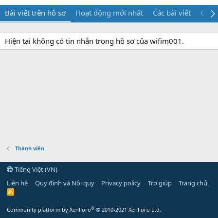
Bài viết trên hồ sơ
Hoạt động mới nhất
Các bài viết
Giới 
Hiện tại không có tin nhắn trong hồ sơ của wifim001.
Thành viên
Tiếng Việt (VN)
Liên hệ
Quy định và Nội quy
Privacy policy
Trợ giúp
Trang chủ
R
S
S
®
Community platform by XenForo
© 2010-2021 XenForo Ltd.