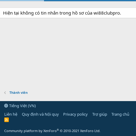
Hiện tại không có tin nhắn trong hồ sơ của wi88clubpro.
Thành viên
Tiếng Việt (VN)
Liên hệ
Quy định và Nội quy
Privacy policy
Trợ giúp
Trang chủ
R
S
S
®
Community platform by XenForo
© 2010-2021 XenForo Ltd.