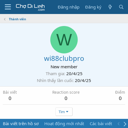
Đăng nhập
Đăng ký
Thành viên
W
wi88clubpro
New member
Tham gia
20/4/25
Nhìn thấy lần cuối
20/4/25
Bài viết
Reaction score
Điểm
0
0
0
Tìm
Bài viết trên hồ sơ
Hoạt động mới nhất
Các bài viết
Giới 