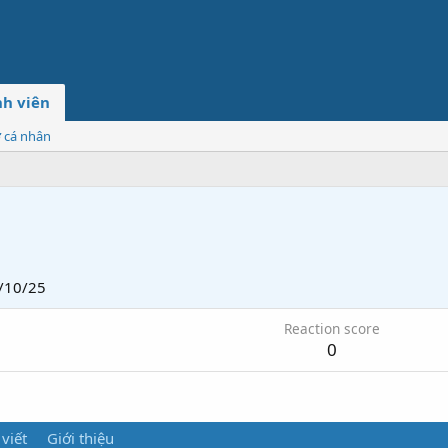
h viên
ơ cá nhân
/10/25
Reaction score
0
 viết
Giới thiệu