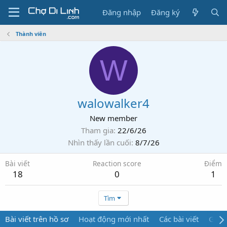
Đăng nhập
Đăng ký
Thành viên
W
walowalker4
New member
Tham gia
22/6/26
Nhìn thấy lần cuối
8/7/26
Bài viết
Reaction score
Điểm
18
0
1
Tìm
Bài viết trên hồ sơ
Hoạt động mới nhất
Các bài viết
Giới 