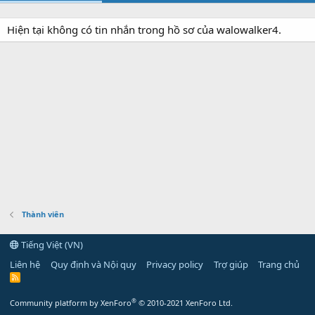
Hiện tại không có tin nhắn trong hồ sơ của walowalker4.
Thành viên
Tiếng Việt (VN)
Liên hệ
Quy định và Nội quy
Privacy policy
Trợ giúp
Trang chủ
R
S
S
®
Community platform by XenForo
© 2010-2021 XenForo Ltd.