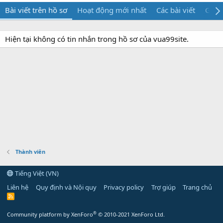
Bài viết trên hồ sơ
Hoạt động mới nhất
Các bài viết
Giới 
Hiện tại không có tin nhắn trong hồ sơ của vua99site.
Thành viên
Tiếng Việt (VN)
Liên hệ
Quy định và Nội quy
Privacy policy
Trợ giúp
Trang chủ
R
S
S
®
Community platform by XenForo
© 2010-2021 XenForo Ltd.