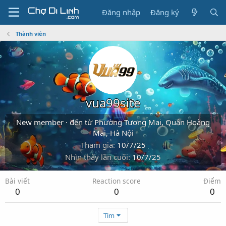
Đăng nhập
Đăng ký
Thành viên
vua99site
New member
·
đến từ
Phường Tương Mai, Quận Hoàng
Mai, Hà Nội
Tham gia
10/7/25
Nhìn thấy lần cuối
10/7/25
Bài viết
Reaction score
Điểm
0
0
0
Tìm