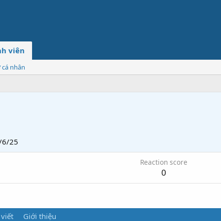
h viên
ơ cá nhân
/6/25
Reaction score
0
 viết
Giới thiệu