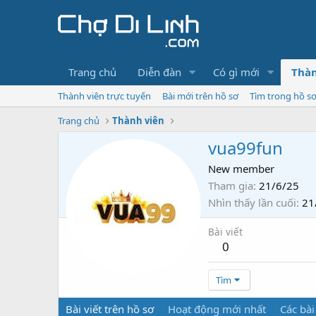
Trang chủ
Diễn đàn
Có gì mới
Thàn
Thành viên trực tuyến
Bài mới trên hồ sơ
Tìm trong hồ s
Trang chủ
Thành viên
vua99fun
New member
Tham gia
21/6/25
Nhìn thấy lần cuối
21
Bài viết
0
Tìm
Bài viết trên hồ sơ
Hoạt động mới nhất
Các bài