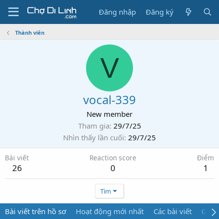
Đăng nhập
Đăng ký
Thành viên
V
vocal-339
New member
Tham gia
29/7/25
Nhìn thấy lần cuối
29/7/25
Bài viết
Reaction score
Điểm
26
0
1
Tìm
Bài viết trên hồ sơ
Hoạt động mới nhất
Các bài viết
Giới 