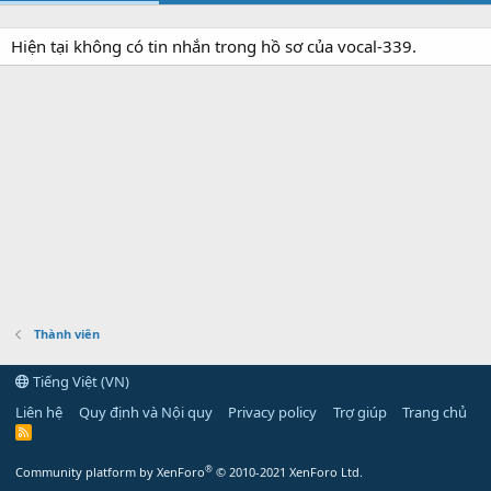
Hiện tại không có tin nhắn trong hồ sơ của vocal-339.
Thành viên
Tiếng Việt (VN)
Liên hệ
Quy định và Nội quy
Privacy policy
Trợ giúp
Trang chủ
R
S
S
®
Community platform by XenForo
© 2010-2021 XenForo Ltd.