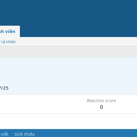
h viên
ơ cá nhân
7/25
Reaction score
0
 viết
Giới thiệu