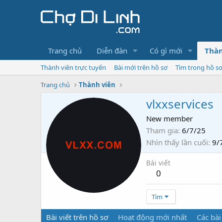
Trang chủ
Diễn đàn
Có gì mới
Thàn
Thành viên trực tuyến
Bài mới trên hồ sơ
Tìm trong hồ s
Trang chủ
Thành viên
vlxxservices
New member
Tham gia
6/7/25
Nhìn thấy lần cuối
9/
Bài viết
0
Tìm
Bài viết trên hồ sơ
Hoạt động mới nhất
Các bài