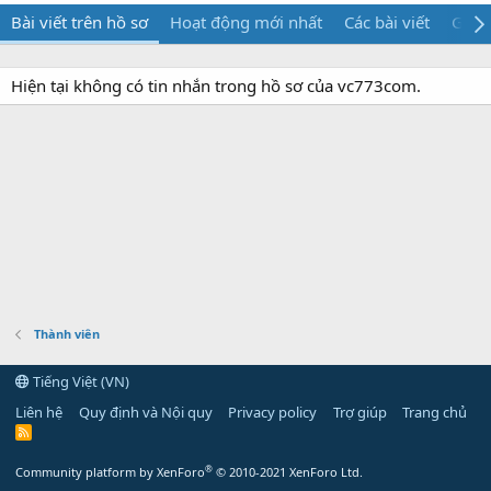
Bài viết trên hồ sơ
Hoạt động mới nhất
Các bài viết
Giới 
Hiện tại không có tin nhắn trong hồ sơ của vc773com.
Thành viên
Tiếng Việt (VN)
Liên hệ
Quy định và Nội quy
Privacy policy
Trợ giúp
Trang chủ
R
S
S
®
Community platform by XenForo
© 2010-2021 XenForo Ltd.