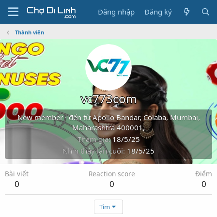
Đăng nhập
Đăng ký
Thành viên
vc773com
New member
·
đến từ
Apollo Bandar, Colaba, Mumbai,
Maharashtra 400001,
Tham gia
18/5/25
Nhìn thấy lần cuối
18/5/25
Bài viết
Reaction score
Điểm
0
0
0
Tìm