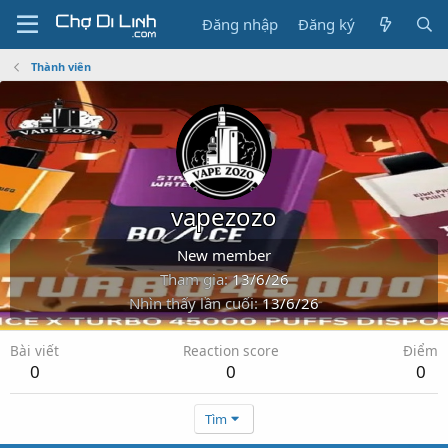
Đăng nhập
Đăng ký
Thành viên
vapezozo
New member
Tham gia
13/6/26
Nhìn thấy lần cuối
13/6/26
Bài viết
Reaction score
Điểm
0
0
0
Tìm