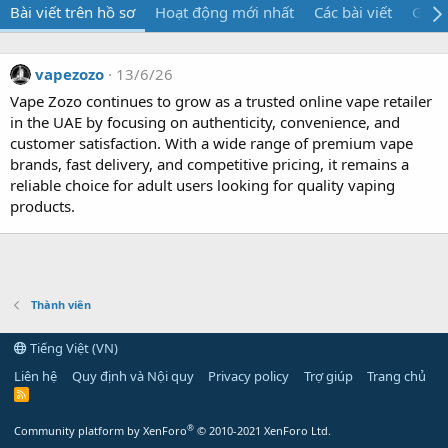
Bài viết trên hồ sơ
Hoạt động mới nhất
Các bài viết
Giới 
vapezozo
13/6/26
Vape Zozo continues to grow as a trusted online vape retailer
in the UAE by focusing on authenticity, convenience, and
customer satisfaction. With a wide range of premium vape
brands, fast delivery, and competitive pricing, it remains a
reliable choice for adult users looking for quality vaping
products.
Thành viên
Tiếng Việt (VN)
Liên hệ
Quy định và Nội quy
Privacy policy
Trợ giúp
Trang chủ
R
S
S
®
Community platform by XenForo
© 2010-2021 XenForo Ltd.