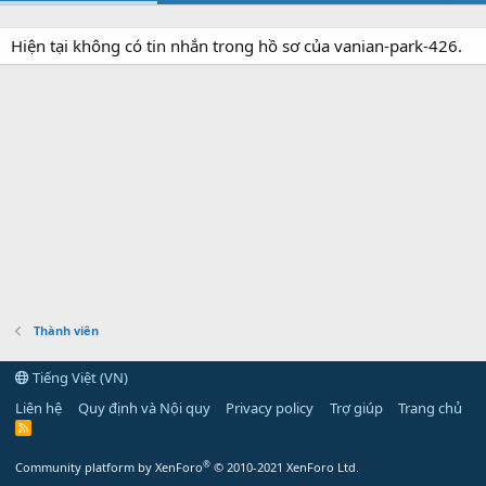
Hiện tại không có tin nhắn trong hồ sơ của vanian-park-426.
Thành viên
Tiếng Việt (VN)
Liên hệ
Quy định và Nội quy
Privacy policy
Trợ giúp
Trang chủ
R
S
S
®
Community platform by XenForo
© 2010-2021 XenForo Ltd.