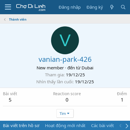
Đăng nhập
Đăng ký
Thành viên
V
vanian-park-426
New member
·
đến từ
Dubai
Tham gia
19/12/25
Nhìn thấy lần cuối
19/12/25
Bài viết
Reaction score
Điểm
5
0
1
Tìm
Bài viết trên hồ sơ
Hoạt động mới nhất
Các bài viết
Giới 