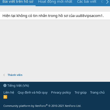
Bài viết trên hồ sơ
Hoạt động mới nhất
Các bài viết
Giới 
Hiện tại không có tin nhắn trong hồ sơ của uu88vipsacom1.
Thành viên
Tiếng Việt (VN)
Liên hệ
Quy định và Nội quy
Privacy policy
Trợ giúp
Trang chủ
R
S
S
®
Community platform by XenForo
© 2010-2021 XenForo Ltd.