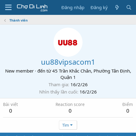
Đăng nhập
Đăng ký
Thành viên
uu88vipsacom1
New member
·
đến từ
45 Trần Khắc Chân, Phường Tân Định,
Quận 1
Tham gia
16/2/26
Nhìn thấy lần cuối
16/2/26
Bài viết
Reaction score
Điểm
0
0
0
Tìm