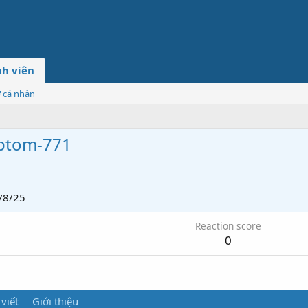
h viên
ơ cá nhân
optom-771
/8/25
Reaction score
0
 viết
Giới thiệu