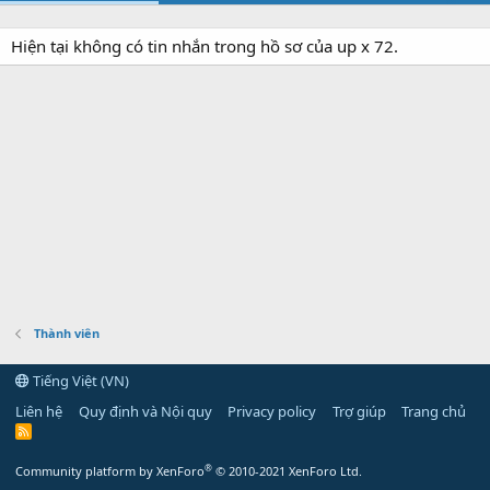
Hiện tại không có tin nhắn trong hồ sơ của up x 72.
Thành viên
Tiếng Việt (VN)
Liên hệ
Quy định và Nội quy
Privacy policy
Trợ giúp
Trang chủ
R
S
S
®
Community platform by XenForo
© 2010-2021 XenForo Ltd.