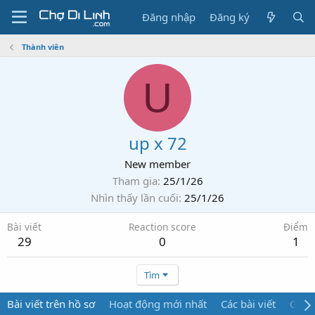
Đăng nhập
Đăng ký
Thành viên
U
up x 72
New member
Tham gia
25/1/26
Nhìn thấy lần cuối
25/1/26
Bài viết
Reaction score
Điểm
29
0
1
Tìm
Bài viết trên hồ sơ
Hoạt động mới nhất
Các bài viết
Giới 