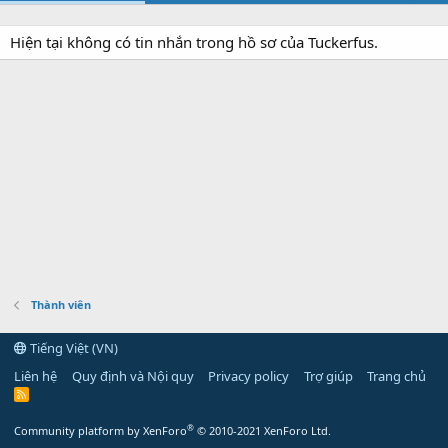
Hiện tại không có tin nhắn trong hồ sơ của Tuckerfus.
Thành viên
Tiếng Việt (VN)
Liên hệ
Quy định và Nội quy
Privacy policy
Trợ giúp
Trang chủ
R
S
S
®
Community platform by XenForo
© 2010-2021 XenForo Ltd.