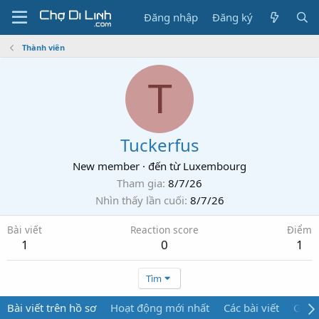
Đăng nhập
Đăng ký
Thành viên
T
Tuckerfus
New member
·
đến từ
Luxembourg
Tham gia
8/7/26
Nhìn thấy lần cuối
8/7/26
Bài viết
Reaction score
Điểm
1
0
1
Tìm
Bài viết trên hồ sơ
Hoạt động mới nhất
Các bài viết
Giới 