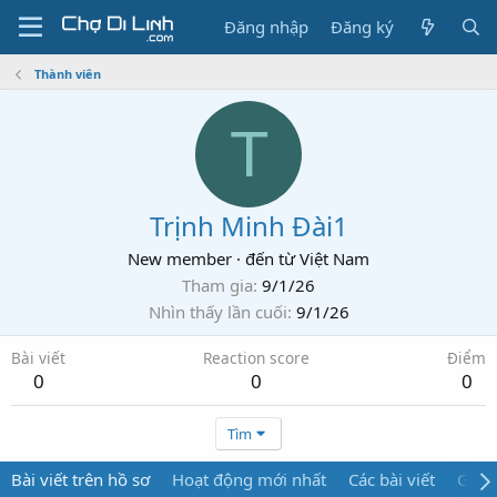
Đăng nhập
Đăng ký
Thành viên
T
Trịnh Minh Đài1
New member
·
đến từ
Việt Nam
Tham gia
9/1/26
Nhìn thấy lần cuối
9/1/26
Bài viết
Reaction score
Điểm
0
0
0
Tìm
Bài viết trên hồ sơ
Hoạt động mới nhất
Các bài viết
Giới 