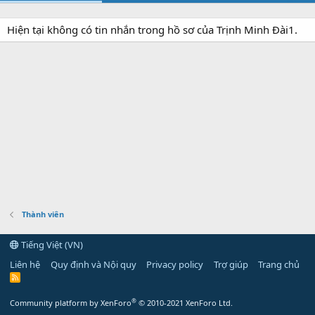
Hiện tại không có tin nhắn trong hồ sơ của Trịnh Minh Đài1.
Thành viên
Tiếng Việt (VN)
Liên hệ
Quy định và Nội quy
Privacy policy
Trợ giúp
Trang chủ
R
S
S
®
Community platform by XenForo
© 2010-2021 XenForo Ltd.