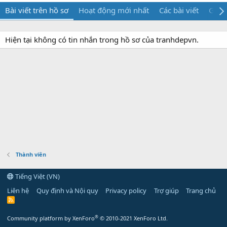
Bài viết trên hồ sơ
Hoạt động mới nhất
Các bài viết
Giới 
Hiện tại không có tin nhắn trong hồ sơ của tranhdepvn.
Thành viên
Tiếng Việt (VN)
Liên hệ
Quy định và Nội quy
Privacy policy
Trợ giúp
Trang chủ
R
S
S
®
Community platform by XenForo
© 2010-2021 XenForo Ltd.