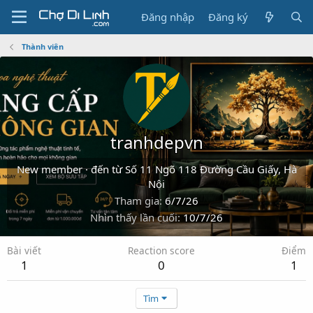
Đăng nhập
Đăng ký
Thành viên
tranhdepvn
New member
·
đến từ
Số 11 Ngõ 118 Đường Cầu Giấy, Hà
Nội
Tham gia
6/7/26
Nhìn thấy lần cuối
10/7/26
Bài viết
Reaction score
Điểm
1
0
1
Tìm