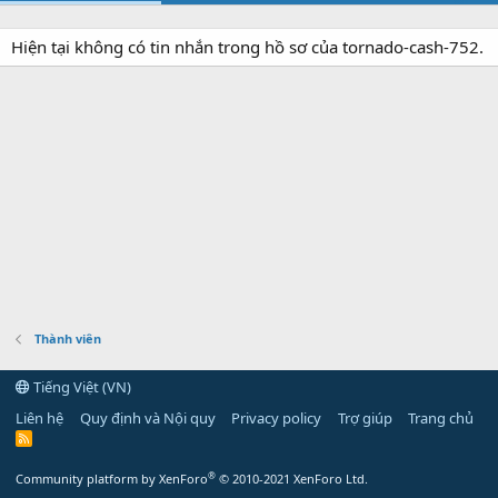
Hiện tại không có tin nhắn trong hồ sơ của tornado-cash-752.
Thành viên
Tiếng Việt (VN)
Liên hệ
Quy định và Nội quy
Privacy policy
Trợ giúp
Trang chủ
R
S
S
®
Community platform by XenForo
© 2010-2021 XenForo Ltd.