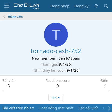
Đăng nhập
Đăng ký
Thành viên
T
tornado-cash-752
New member
·
đến từ
Spain
Tham gia
9/1/26
Nhìn thấy lần cuối
9/1/26
Bài viết
Reaction score
Điểm
5
0
1
Tìm
Bài viết trên hồ sơ
Hoạt động mới nhất
Các bài viết
Giới 