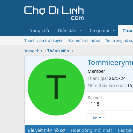
Trang chủ
Diễn đàn
Có gì mới
Thàn
Thành viên trực tuyến
Bài mới trên hồ sơ
Tìm trong hồ s
Trang chủ
Thành viên
Tommieerym
T
Member
Tham gia
26/5/24
Nhìn thấy lần cuối
15
Bài viết
118
Tìm
Bài viết trên hồ sơ
Hoạt động mới nhất
Các bài