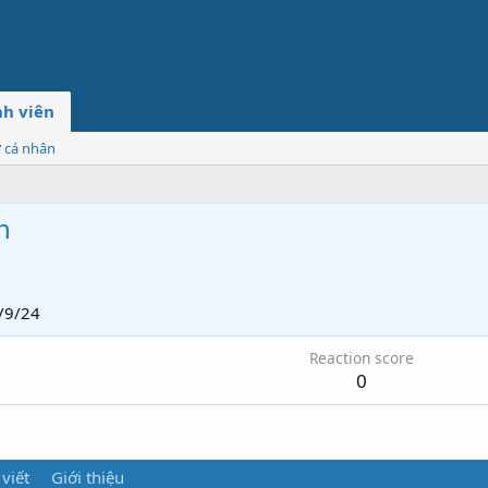
h viên
ơ cá nhân
n
/9/24
Reaction score
0
 viết
Giới thiệu