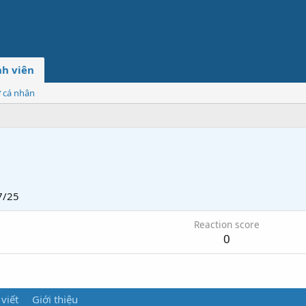
h viên
ơ cá nhân
7/25
Reaction score
0
 viết
Giới thiệu