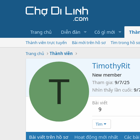
Trang chủ
Diễn đàn
Có gì mới
Thàn
Thành viên trực tuyến
Bài mới trên hồ sơ
Tìm trong hồ s
Trang chủ
Thành viên
TimothyRit
T
New member
Tham gia
9/7/25
Nhìn thấy lần cuối
9/
Bài viết
9
Tìm
Bài viết trên hồ sơ
Hoạt động mới nhất
Các bài