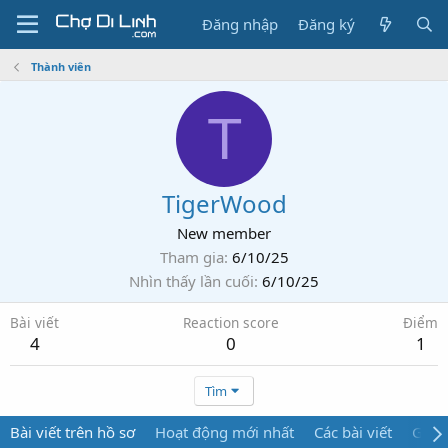
Đăng nhập
Đăng ký
Thành viên
T
TigerWood
New member
Tham gia
6/10/25
Nhìn thấy lần cuối
6/10/25
Bài viết
Reaction score
Điểm
4
0
1
Tìm
Bài viết trên hồ sơ
Hoạt động mới nhất
Các bài viết
Giới 