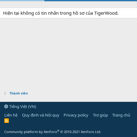
Hiện tại không có tin nhắn trong hồ sơ của TigerWood.
Thành viên
Tiếng Việt (VN)
Liên hệ
Quy định và Nội quy
Privacy policy
Trợ giúp
Trang chủ
R
S
S
®
Community platform by XenForo
© 2010-2021 XenForo Ltd.