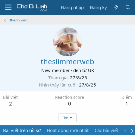
Đăng nhập
Đăng ký
Thành viên
theslimmerweb
New member
·
đến từ
UK
Tham gia
27/8/25
Nhìn thấy lần cuối
27/8/25
Bài viết
Reaction score
Điểm
2
0
1
Tìm
Bài viết trên hồ sơ
Hoạt động mới nhất
Các bài viết
Giới 