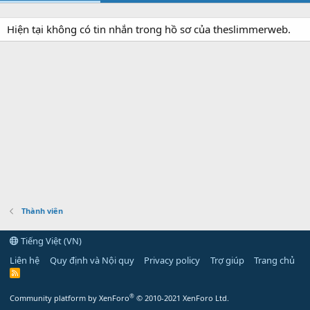
Hiện tại không có tin nhắn trong hồ sơ của theslimmerweb.
Thành viên
Tiếng Việt (VN)
Liên hệ
Quy định và Nội quy
Privacy policy
Trợ giúp
Trang chủ
R
S
S
®
Community platform by XenForo
© 2010-2021 XenForo Ltd.