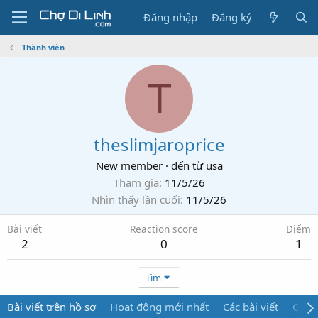
Đăng nhập
Đăng ký
Thành viên
T
theslimjaroprice
New member
·
đến từ
usa
Tham gia
11/5/26
Nhìn thấy lần cuối
11/5/26
Bài viết
Reaction score
Điểm
2
0
1
Tìm
Bài viết trên hồ sơ
Hoạt động mới nhất
Các bài viết
Giới 