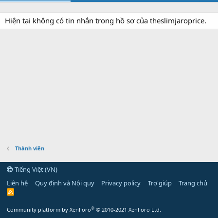
Hiện tại không có tin nhắn trong hồ sơ của theslimjaroprice.
Thành viên
Tiếng Việt (VN)
Liên hệ
Quy định và Nội quy
Privacy policy
Trợ giúp
Trang chủ
R
S
S
®
Community platform by XenForo
© 2010-2021 XenForo Ltd.