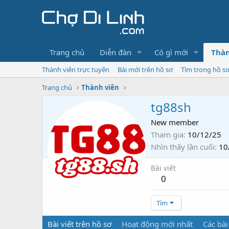
Trang chủ
Diễn đàn
Có gì mới
Thàn
Thành viên trực tuyến
Bài mới trên hồ sơ
Tìm trong hồ s
Trang chủ
Thành viên
tg88sh
New member
Tham gia
10/12/25
Nhìn thấy lần cuối
10
Bài viết
0
Tìm
Bài viết trên hồ sơ
Hoạt động mới nhất
Các bài