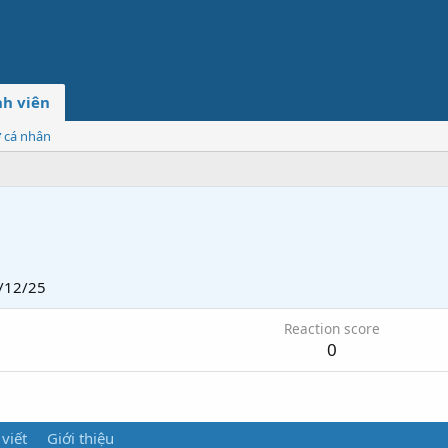
h viên
ơ cá nhân
/12/25
Reaction score
0
 viết
Giới thiệu