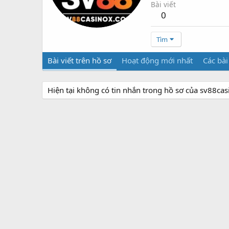
Bài viết
0
Tìm
Bài viết trên hồ sơ
Hoạt động mới nhất
Các bài
Hiện tại không có tin nhắn trong hồ sơ của sv88cas