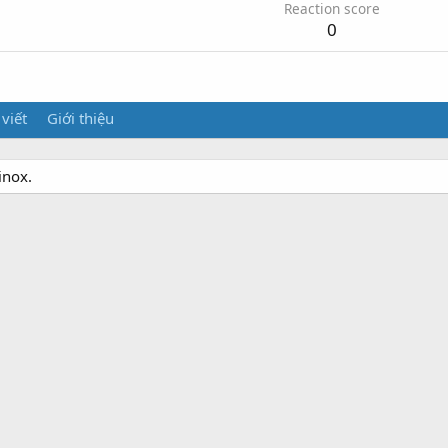
Reaction score
0
 viết
Giới thiệu
inox.