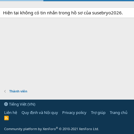
Hiện tại không có tin nhắn trong hồ sơ của susebryo2026.
Thành viên
Tiếng Việt (VN)
Liên hệ
Quy định và Nội quy
Privacy policy
Trợ giúp
Trang chủ
R
S
S
®
Community platform by XenForo
© 2010-2021 XenForo Ltd.