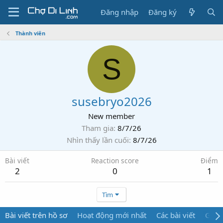
Đăng nhập
Đăng ký
Thành viên
S
susebryo2026
New member
Tham gia
8/7/26
Nhìn thấy lần cuối
8/7/26
Bài viết
Reaction score
Điểm
2
0
1
Tìm
Bài viết trên hồ sơ
Hoạt động mới nhất
Các bài viết
Giới 