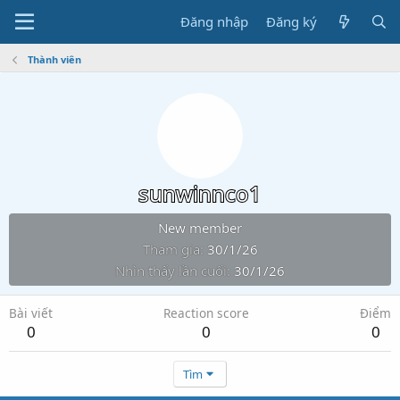
Đăng nhập
Đăng ký
Thành viên
sunwinnco1
New member
Tham gia
30/1/26
Nhìn thấy lần cuối
30/1/26
Bài viết
Reaction score
Điểm
0
0
0
Tìm