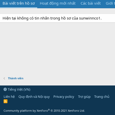
Bài viết trên hồ sơ
Hoạt động mới nhất
Các bài viết
Giới 
Hiện tại không có tin nhắn trong hồ sơ của sunwinnco1.
Thành viên
Tiếng Việt (VN)
Liên hệ
Quy định và Nội quy
Privacy policy
Trợ giúp
Trang chủ
R
S
S
®
Community platform by XenForo
© 2010-2021 XenForo Ltd.