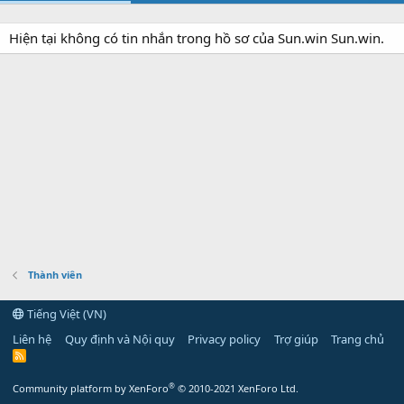
Hiện tại không có tin nhắn trong hồ sơ của Sun.win Sun.win.
Thành viên
Tiếng Việt (VN)
Liên hệ
Quy định và Nội quy
Privacy policy
Trợ giúp
Trang chủ
R
S
S
®
Community platform by XenForo
© 2010-2021 XenForo Ltd.