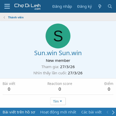
Đăng nhập
Đăng ký
Thành viên
S
Sun.win Sun.win
New member
Tham gia
27/3/26
Nhìn thấy lần cuối
27/3/26
Bài viết
Reaction score
Điểm
0
0
0
Tìm
Bài viết trên hồ sơ
Hoạt động mới nhất
Các bài viết
Giới 