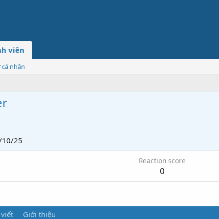
h viên
ơ cá nhân
r
/10/25
Reaction score
0
 viết
Giới thiệu