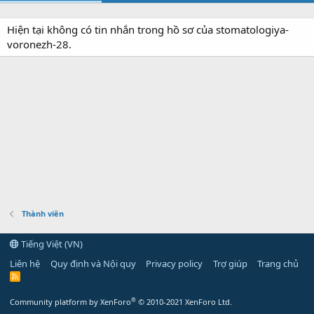
Hiện tại không có tin nhắn trong hồ sơ của stomatologiya-
voronezh-28.
Thành viên
Tiếng Việt (VN)
Liên hệ
Quy định và Nội quy
Privacy policy
Trợ giúp
Trang chủ
R
S
S
®
Community platform by XenForo
© 2010-2021 XenForo Ltd.