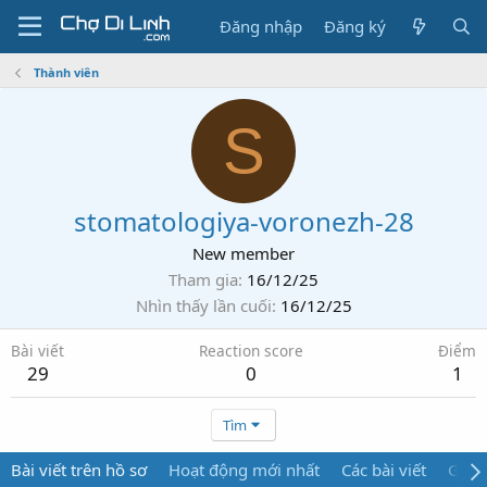
Đăng nhập
Đăng ký
Thành viên
S
stomatologiya-voronezh-28
New member
Tham gia
16/12/25
Nhìn thấy lần cuối
16/12/25
Bài viết
Reaction score
Điểm
29
0
1
Tìm
Bài viết trên hồ sơ
Hoạt động mới nhất
Các bài viết
Giới 