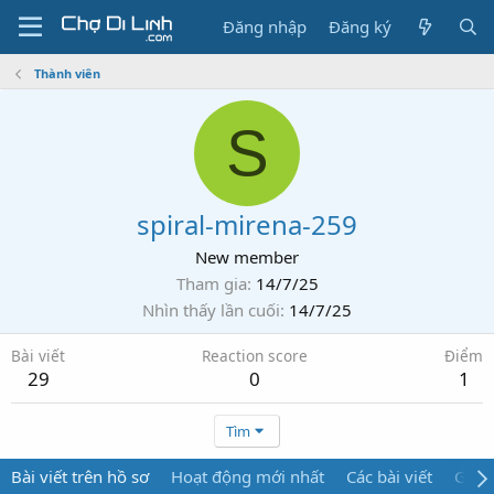
Đăng nhập
Đăng ký
Thành viên
S
spiral-mirena-259
New member
Tham gia
14/7/25
Nhìn thấy lần cuối
14/7/25
Bài viết
Reaction score
Điểm
29
0
1
Tìm
Bài viết trên hồ sơ
Hoạt động mới nhất
Các bài viết
Giới 