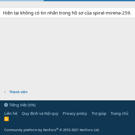
Hiện tại không có tin nhắn trong hồ sơ của spiral-mirena-259.
Thành viên
Tiếng Việt (VN)
Liên hệ
Quy định và Nội quy
Privacy policy
Trợ giúp
Trang chủ
R
S
S
®
Community platform by XenForo
© 2010-2021 XenForo Ltd.