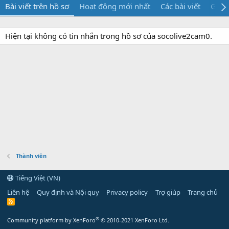
Bài viết trên hồ sơ
Hoạt động mới nhất
Các bài viết
Giới 
Hiện tại không có tin nhắn trong hồ sơ của socolive2cam0.
Thành viên
Tiếng Việt (VN)
Liên hệ
Quy định và Nội quy
Privacy policy
Trợ giúp
Trang chủ
R
S
S
®
Community platform by XenForo
© 2010-2021 XenForo Ltd.