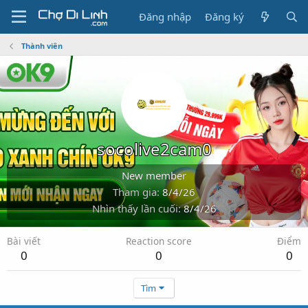
Đăng nhập
Đăng ký
Thành viên
socolive2cam0
New member
Tham gia
8/4/26
Nhìn thấy lần cuối
8/4/26
Bài viết
Reaction score
Điểm
0
0
0
Tìm