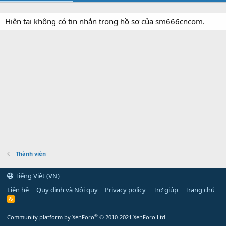
Hiện tại không có tin nhắn trong hồ sơ của sm666cncom.
Thành viên
Tiếng Việt (VN)
Liên hệ
Quy định và Nội quy
Privacy policy
Trợ giúp
Trang chủ
R
S
S
®
Community platform by XenForo
© 2010-2021 XenForo Ltd.