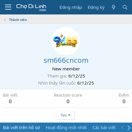
Đăng nhập
Đăng ký
Thành viên
sm666cncom
New member
Tham gia
6/12/25
Nhìn thấy lần cuối
6/12/25
Bài viết
Reaction score
Điểm
0
0
0
Tìm
Bài viết trên hồ sơ
Hoạt động mới nhất
Các bài viết
Giới 