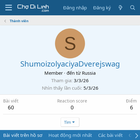
Đăng nhập
Đăng ký
Thành viên
S
ShumoizolyaciyaDverejswag
Member
·
đến từ
Russia
Tham gia
3/3/26
Nhìn thấy lần cuối
5/3/26
Bài viết
Reaction score
Điểm
60
0
6
Tìm
Bài viết trên hồ sơ
Hoạt động mới nhất
Các bài viết
Giới 