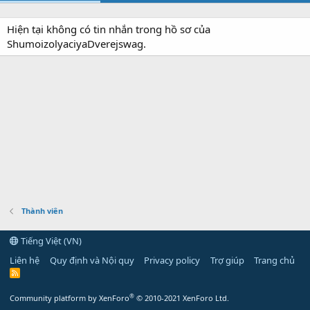
Hiện tại không có tin nhắn trong hồ sơ của
ShumoizolyaciyaDverejswag.
Thành viên
Tiếng Việt (VN)
Liên hệ
Quy định và Nội quy
Privacy policy
Trợ giúp
Trang chủ
R
S
S
®
Community platform by XenForo
© 2010-2021 XenForo Ltd.