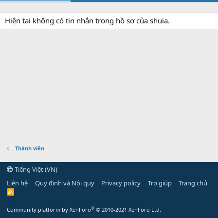
Hiện tại không có tin nhắn trong hồ sơ của shuia.
Thành viên
Tiếng Việt (VN)
Liên hệ
Quy định và Nội quy
Privacy policy
Trợ giúp
Trang chủ
R
S
S
®
Community platform by XenForo
© 2010-2021 XenForo Ltd.