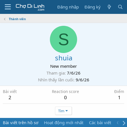
Đăng nhập
Đăng ký
Thành viên
S
shuia
New member
Tham gia
7/6/26
Nhìn thấy lần cuối
9/6/26
Bài viết
Reaction score
Điểm
2
0
1
Tìm
Bài viết trên hồ sơ
Hoạt động mới nhất
Các bài viết
Giới 