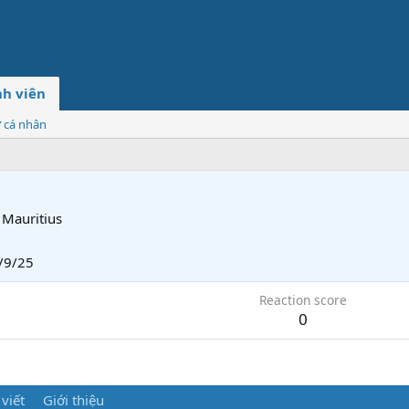
h viên
ơ cá nhân
Mauritius
/9/25
Reaction score
0
 viết
Giới thiệu