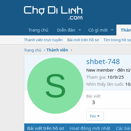
Trang chủ
Diễn đàn
Có gì mới
Thàn
Thành viên trực tuyến
Bài mới trên hồ sơ
Tìm trong hồ s
Trang chủ
Thành viên
shbet-748
S
New member
·
đến từ
Tham gia
10/9/25
Nhìn thấy lần cuối
10
Bài viết
3
Tìm
Bài viết trên hồ sơ
Hoạt động mới nhất
Các bài