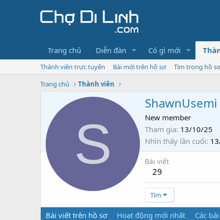
Trang chủ
Diễn đàn
Có gì mới
Thàn
Thành viên trực tuyến
Bài mới trên hồ sơ
Tìm trong hồ s
Trang chủ
Thành viên
ShawnUsemi
S
New member
Tham gia
13/10/25
Nhìn thấy lần cuối
13
Bài viết
29
Tìm
Bài viết trên hồ sơ
Hoạt động mới nhất
Các bài