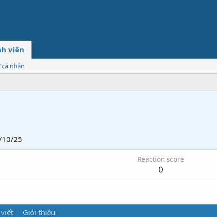
h viên
ơ cá nhân
/10/25
Reaction score
0
 viết
Giới thiệu