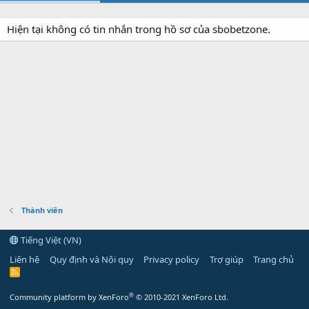
Hiện tại không có tin nhắn trong hồ sơ của sbobetzone.
Thành viên
Tiếng Việt (VN)
Liên hệ
Quy định và Nội quy
Privacy policy
Trợ giúp
Trang chủ
R
S
S
®
Community platform by XenForo
© 2010-2021 XenForo Ltd.