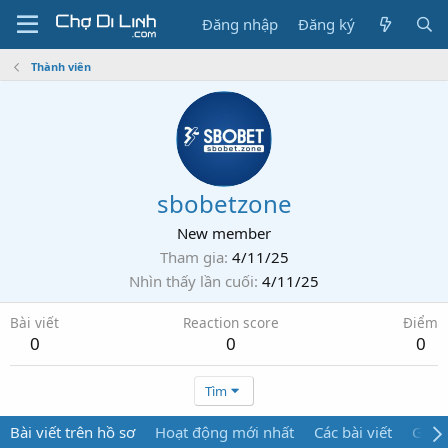
Đăng nhập
Đăng ký
Thành viên
sbobetzone
New member
Tham gia
4/11/25
Nhìn thấy lần cuối
4/11/25
Bài viết
Reaction score
Điểm
0
0
0
Tìm
Bài viết trên hồ sơ
Hoạt động mới nhất
Các bài viết
Giới 