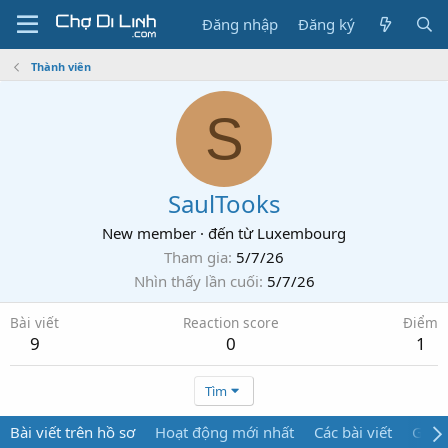
Đăng nhập
Đăng ký
Thành viên
S
SaulTooks
New member
·
đến từ
Luxembourg
Tham gia
5/7/26
Nhìn thấy lần cuối
5/7/26
Bài viết
Reaction score
Điểm
9
0
1
Tìm
Bài viết trên hồ sơ
Hoạt động mới nhất
Các bài viết
Giới 