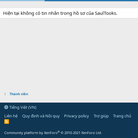
Hiện tại không có tin nhắn trong hồ sơ của SaulTooks.
Thành viên
Tiếng Việt (VN)
Liên hệ
Quy định và Nội quy
Privacy policy
Trợ giúp
Trang chủ
R
S
S
®
Community platform by XenForo
© 2010-2021 XenForo Ltd.