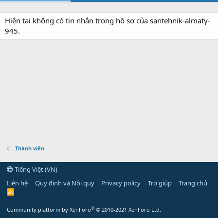
Hiện tại không có tin nhắn trong hồ sơ của santehnik-almaty-
945.
Thành viên
Tiếng Việt (VN)
Liên hệ
Quy định và Nội quy
Privacy policy
Trợ giúp
Trang chủ
R
S
S
®
Community platform by XenForo
© 2010-2021 XenForo Ltd.