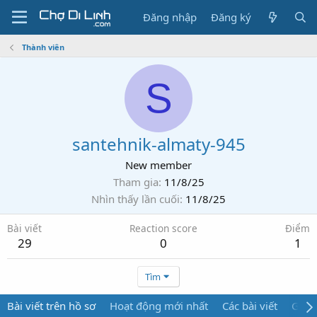
Đăng nhập
Đăng ký
Thành viên
S
santehnik-almaty-945
New member
Tham gia
11/8/25
Nhìn thấy lần cuối
11/8/25
Bài viết
Reaction score
Điểm
29
0
1
Tìm
Bài viết trên hồ sơ
Hoạt động mới nhất
Các bài viết
Giới 