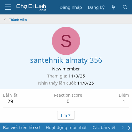
Đăng nhập
Đăng ký
Thành viên
S
santehnik-almaty-356
New member
Tham gia
11/8/25
Nhìn thấy lần cuối
11/8/25
Bài viết
Reaction score
Điểm
29
0
1
Tìm
Bài viết trên hồ sơ
Hoạt động mới nhất
Các bài viết
Giới 