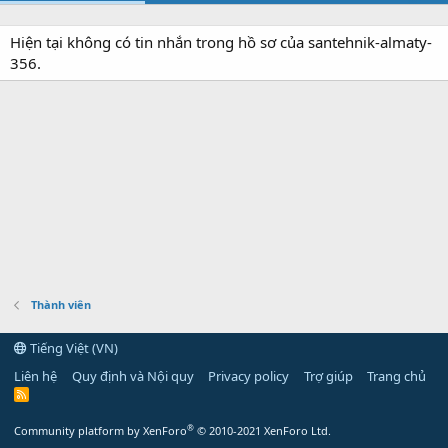
Hiện tại không có tin nhắn trong hồ sơ của santehnik-almaty-
356.
Thành viên
Tiếng Việt (VN)
Liên hệ
Quy định và Nội quy
Privacy policy
Trợ giúp
Trang chủ
R
S
S
®
Community platform by XenForo
© 2010-2021 XenForo Ltd.