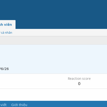
h viên
ơ cá nhân
/6/26
Reaction score
0
 viết
Giới thiệu