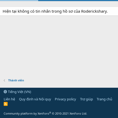
Hiện tại không có tin nhắn trong hồ sơ của Roderickshary.
Thành viên
Tiếng Việt (VN)
Liên hệ
Quy định và Nội quy
Privacy policy
Trợ giúp
Trang chủ
R
S
S
®
Community platform by XenForo
© 2010-2021 XenForo Ltd.