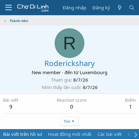
Đăng nhập
Đăng ký
Thành viên
R
Roderickshary
New member
·
đến từ
Luxembourg
Tham gia
8/7/26
Nhìn thấy lần cuối
8/7/26
Bài viết
Reaction score
Điểm
9
0
1
Tìm
Bài viết trên hồ sơ
Hoạt động mới nhất
Các bài viết
Giới 